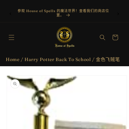
跳到内
容
tores &
参观 House of Spells 的魔法世界！查看我们的商店位
utes?
置。
购
物
车
Home
/
Harry Potter Back To School
/
金色飞贼笔
跳至产
品信息