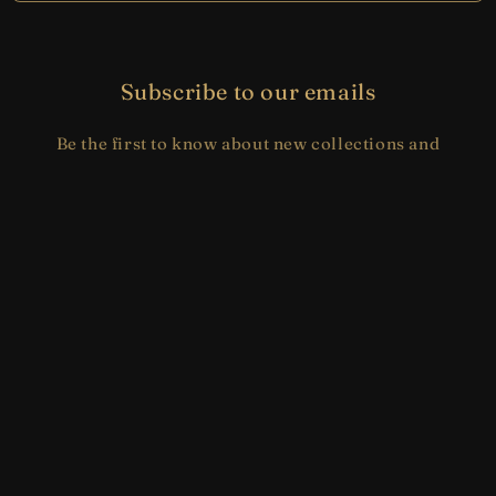
Subscribe to our emails
Be the first to know about new collections and
exclusive offers.
电子邮件
I agree to receive marketing communications
from House of Spells.
Facebook
Instagram
YouTube
TikTok
X
(Twitter)