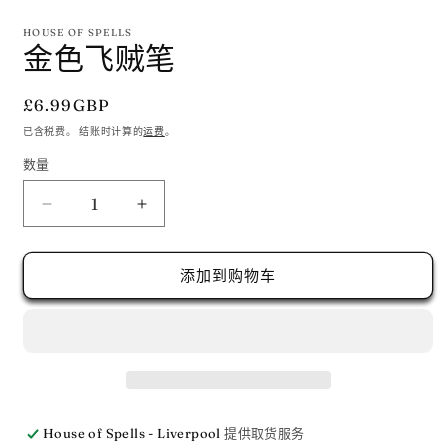
在
模
HOUSE OF SPELLS
态
金色飞贼笔
窗
口
中
常
£6.99GBP
打
规
已含税费。 结账时计算的
运费
。
开
价
媒
数量
格
体
文
件
减
增
1
少
加
金
金
添加到购物车
色
色
飞
飞
贼
贼
笔
笔
的
的
数
数
House of Spells - Liverpool
提供取货服务